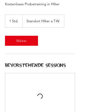
Kostenloses Probetraining in Hilter
1 Std.
1
Standort Hilter a.T.W.
S
t
d
Weiter
Bevorstehende Sessions