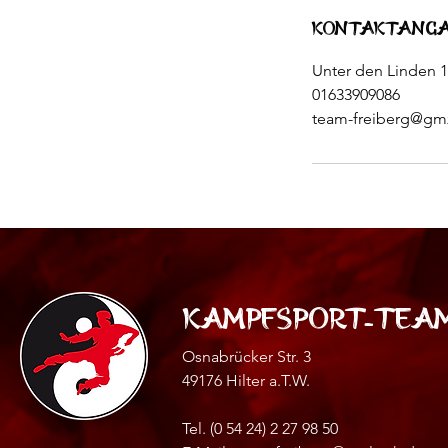
Kontaktang
Unter den Linden 
01633909086
team-freiberg@gm
Kampfsport-Team
Osnabrücker Str. 3
49176 Hilter a.T.W.
Tel. (0 54 24) 2 27 98 50