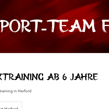
port-Team F
xtraining ab 6 Jahre
raining in Herford
rt Herford