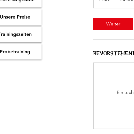
S
t
Unsere Preise
d
Weiter
Trainingszeiten
Probetraining
Bevorstehend
Ein tech