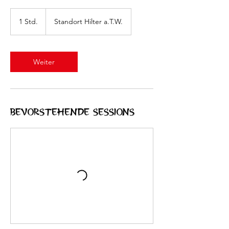
1 Std.
1
Standort Hilter a.T.W.
S
t
d
Weiter
Bevorstehende Sessions