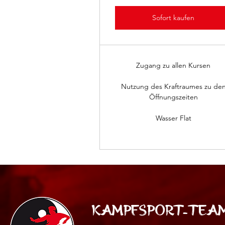
Sofort kaufen
Zugang zu allen Kursen
Nutzung des Kraftraumes zu de
Öffnungszeiten
Wasser Flat
Kampfsport-Team