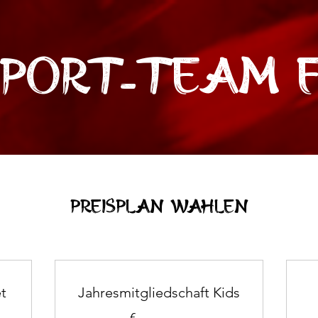
port-Team F
Preisplan wählen
t
Jahresmitgliedschaft Kids